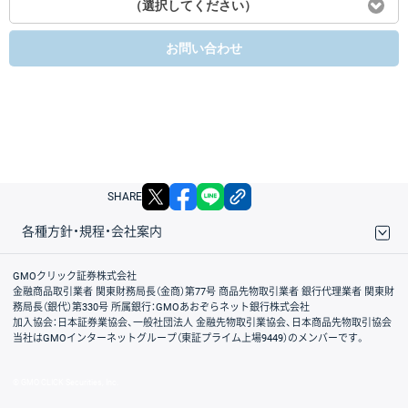
（選択してください）
お問い合わせ
X
facebook
LINE
リンクをコピー
SHARE
各種方針・規程・会社案内
取引規程・約款
サイトマップ
その他のご案内
個人情報保護方針
最良執行方針
サイトのご利用について
ディスクレイマー
信託保全
リスク説明
会社案内
GMOクリック証券株式会社
金融商品取引業者 関東財務局長（金商）第77号 商品先物取引業者 銀行代理業者 関東財
務局長（銀代）第330号 所属銀行：GMOあおぞらネット銀行株式会社
加入協会：日本証券業協会、一般社団法人 金融先物取引業協会、日本商品先物取引協会
当社はGMOインターネットグループ（東証プライム上場9449）のメンバーです。
© GMO CLICK Securities, Inc.