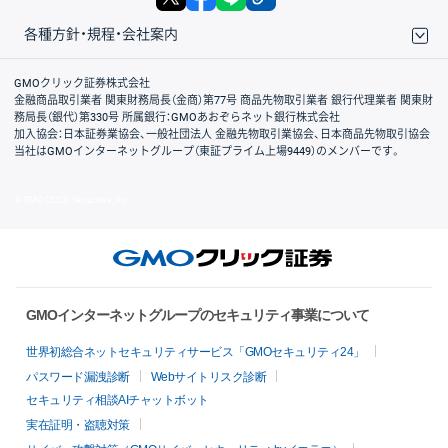
各種方針・規程・会社案内
取引規程・約款
サイトマップ
その他のご案内
個人情報保護方針
最良執行方針
サイトのご利用について
ディスクレイマー
信託保全
リスク説明
会社案内
GMOクリック証券株式会社
金融商品取引業者 関東財務局長（金商）第77号 商品先物取引業者 銀行代理業者 関東財
務局長（銀代）第330号 所属銀行：GMOあおぞらネット銀行株式会社
加入協会：日本証券業協会、一般社団法人 金融先物取引業協会、日本商品先物取引協会
当社はGMOインターネットグループ（東証プライム上場9449）のメンバーです。
© GMO CLICK Securities, Inc.
GMOインターネットグループのセキュリティ事業について
世界初総合ネットセキュリティサービス「GMOセキュリティ24」
パスワード漏洩診断
Webサイトリスク診断
セキュリティ相談AIチャットボット
実在証明・盗聴対策