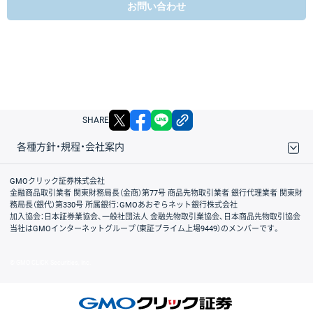
お問い合わせ
X
facebook
LINE
リンクをコピー
SHARE
各種方針・規程・会社案内
取引規程・約款
サイトマップ
その他のご案内
個人情報保護方針
最良執行方針
サイトのご利用について
ディスクレイマー
信託保全
リスク説明
会社案内
GMOクリック証券株式会社
金融商品取引業者 関東財務局長（金商）第77号 商品先物取引業者 銀行代理業者 関東財
務局長（銀代）第330号 所属銀行：GMOあおぞらネット銀行株式会社
加入協会：日本証券業協会、一般社団法人 金融先物取引業協会、日本商品先物取引協会
当社はGMOインターネットグループ（東証プライム上場9449）のメンバーです。
© GMO CLICK Securities, Inc.