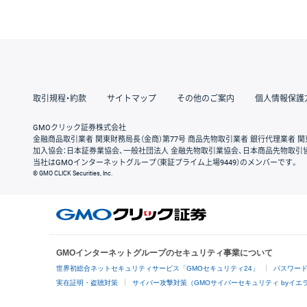
取引規程・約款
サイトマップ
その他のご案内
個人情報保護
GMOクリック証券株式会社
金融商品取引業者 関東財務局長（金商）第77号 商品先物取引業者 銀行代理業者 関
加入協会：日本証券業協会、一般社団法人 金融先物取引業協会、日本商品先物取引
当社はGMOインターネットグループ（東証プライム上場9449）のメンバーです。
© GMO CLICK Securities, Inc.
GMOインターネットグループのセキュリティ事業について
世界初総合ネットセキュリティサービス「GMOセキュリティ24」
パスワー
実在証明・盗聴対策
サイバー攻撃対策（GMOサイバーセキュリティ byイエ