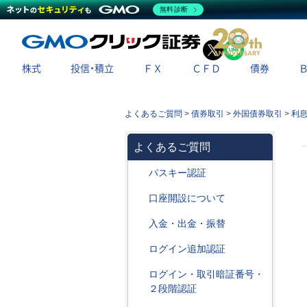
無料診断
X
LINE
株式
投信・積立
ＦＸ
ＣＦＤ
債券
よくあるご質問
>
債券取引
>
外国債券取引
>
利
よくあるご質問
パスキー認証
口座開設について
入金・出金・振替
ログイン追加認証
ログイン・取引暗証番号・
２段階認証