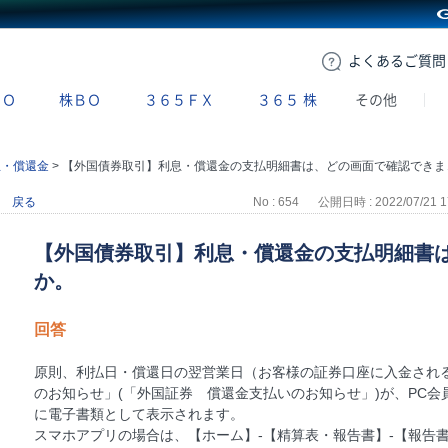
GMOクリック証券
よくある
ご質問
ＢＯ
株ＢＯ
３６５ＦＸ
３６５
株
その他
息・償還金
>
【外国債券取引】利息・償還金の支払明細書は、どの画面で確認できますか。
戻る
No : 654
公開日時 : 2022/07/21 1
【外国債券取引】利息・償還金の支払明細書
か。
回答
原則、利払日・償還日の翌営業日（お客様の証券口座に入金され
のお知らせ」(「外国証券 償還金支払いのお知らせ」)が、PC会
に電子書類として表示されます。
スマホアプリの場合は、【ホーム】-【精算表・報告書】-【報告