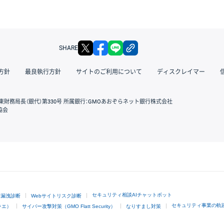
X
facebook
LINE
リンクをコピー
SHARE
方針
最良執行方針
サイトのご利用について
ディスクレイマー
東財務局長（銀代）第330号 所属銀行：GMOあおぞらネット銀行株式会社
協会
GMOクリック証券
セキュリティ相談AIチャットボット
ド漏洩診断
Webサイトリスク診断
セキュリティ事業の軌
ラエ）
サイバー攻撃対策（GMO Flatt Security）
なりすまし対策