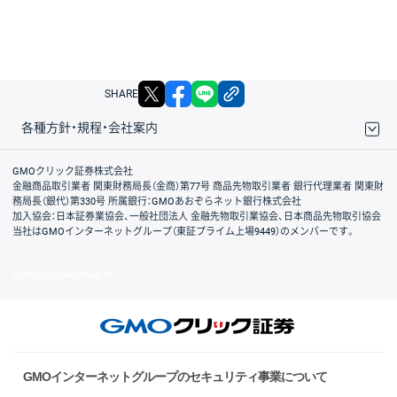
X
facebook
LINE
リンクをコピー
SHARE
各種方針・規程・会社案内
取引規程・約款
サイトマップ
その他のご案内
個人情報保護方針
最良執行方針
サイトのご利用について
ディスクレイマー
信託保全
リスク説明
会社案内
GMOクリック証券株式会社
金融商品取引業者 関東財務局長（金商）第77号 商品先物取引業者 銀行代理業者 関東財
務局長（銀代）第330号 所属銀行：GMOあおぞらネット銀行株式会社
加入協会：日本証券業協会、一般社団法人 金融先物取引業協会、日本商品先物取引協会
当社はGMOインターネットグループ（東証プライム上場9449）のメンバーです。
© GMO CLICK Securities, Inc.
GMOインターネットグループのセキュリティ事業について