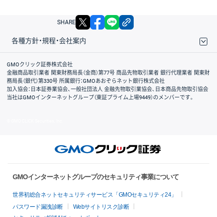
X
facebook
LINE
リンクをコピー
SHARE
各種方針・規程・会社案内
取引規程・約款
サイトマップ
その他のご案内
個人情報保護方針
最良執行方針
サイトのご利用について
ディスクレイマー
信託保全
リスク説明
会社案内
GMOクリック証券株式会社
金融商品取引業者 関東財務局長（金商）第77号 商品先物取引業者 銀行代理業者 関東財
務局長（銀代）第330号 所属銀行：GMOあおぞらネット銀行株式会社
加入協会：日本証券業協会、一般社団法人 金融先物取引業協会、日本商品先物取引協会
当社はGMOインターネットグループ（東証プライム上場9449）のメンバーです。
© GMO CLICK Securities, Inc.
GMOインターネットグループのセキュリティ事業について
世界初総合ネットセキュリティサービス「GMOセキュリティ24」
パスワード漏洩診断
Webサイトリスク診断