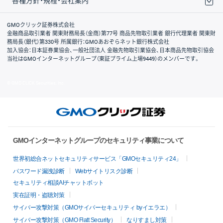
各種方針・規程・会社案内
取引規程・約款
サイトマップ
その他のご案内
個人情報保護方針
最良執行方針
サイトのご利用について
ディスクレイマー
信託保全
リスク説明
会社案内
GMOクリック証券株式会社
金融商品取引業者 関東財務局長（金商）第77号 商品先物取引業者 銀行代理業者 関東財
務局長（銀代）第330号 所属銀行：GMOあおぞらネット銀行株式会社
加入協会：日本証券業協会、一般社団法人 金融先物取引業協会、日本商品先物取引協会
当社はGMOインターネットグループ（東証プライム上場9449）のメンバーです。
© GMO CLICK Securities, Inc.
GMOインターネットグループのセキュリティ事業について
世界初総合ネットセキュリティサービス「GMOセキュリティ24」
パスワード漏洩診断
Webサイトリスク診断
セキュリティ相談AIチャットボット
実在証明・盗聴対策
サイバー攻撃対策（GMOサイバーセキュリティ byイエラエ）
サイバー攻撃対策（GMO Flatt Security）
なりすまし対策