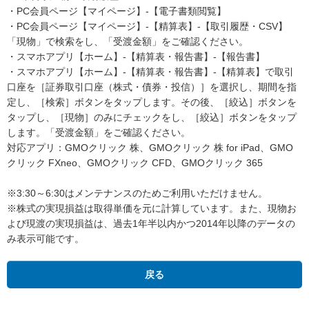
・PC会員ページ【マイページ】-【電子書類閲覧】
・PC会員ページ【マイページ】-【精算表】-【取引履歴・CSV】
「現物」で検索をし、「受渡金額」をご確認ください。
・スマホアプリ【ホーム】-【精算表・報告書】-【報告書】
・スマホアプリ【ホーム】-【精算表・報告書】-【精算表】で取引
口座を［証券取引口座（株式・債券・投信）］を選択し、期間を指
定し、［検索］ボタンをタップします。その後、［絞込］ボタンを
タップし、［現物］のみにチェックをし、［絞込］ボタンをタップ
します。「受渡金額」をご確認ください。
対応アプリ：GMOクリック 株、GMOクリック 株 for iPad、GMO
クリック FXneo、GMOクリック CFD、GMOクリック 365
※3:30～6:30はメンテナンスのためご利用いただけません。
※株式の実現損益は取得単価を元に計算しています。また、現物お
よび現渡の実現損益は、過去1年半以内かつ2014年以降のデータの
み表示可能です。
Oクリック株
戻る