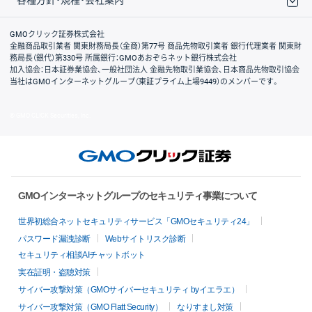
取引規程・約款
サイトマップ
その他のご案内
個人情報保護方針
最良執行方針
サイトのご利用について
ディスクレイマー
信託保全
リスク説明
会社案内
GMOクリック証券株式会社
金融商品取引業者 関東財務局長（金商）第77号 商品先物取引業者 銀行代理業者 関東財
務局長（銀代）第330号 所属銀行：GMOあおぞらネット銀行株式会社
加入協会：日本証券業協会、一般社団法人 金融先物取引業協会、日本商品先物取引協会
当社はGMOインターネットグループ（東証プライム上場9449）のメンバーです。
© GMO CLICK Securities, Inc.
GMOインターネットグループのセキュリティ事業について
世界初総合ネットセキュリティサービス「GMOセキュリティ24」
パスワード漏洩診断
Webサイトリスク診断
セキュリティ相談AIチャットボット
実在証明・盗聴対策
サイバー攻撃対策（GMOサイバーセキュリティ byイエラエ）
サイバー攻撃対策（GMO Flatt Security）
なりすまし対策