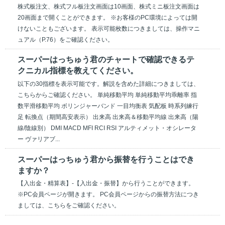
株式板注文、株式フル板注文画面は10画面、株式ミニ板注文画面は
20画面まで開くことができます。 ※お客様のPC環境によっては開
けないこともございます。 表示可能枚数につきましては、操作マニ
ュアル（P.76）をご確認ください。
スーパーはっちゅう君のチャートで確認できるテ
クニカル指標を教えてください。
以下の30指標を表示可能です。解説を含めた詳細につきましては、
こちらからご確認ください。 単純移動平均 単純移動平均乖離率 指
数平滑移動平均 ボリンジャーバンド 一目均衡表 気配板 時系列練行
足 転換点（期間高安表示） 出来高 出来高＆移動平均線 出来高（陽
線/陰線別） DMI MACD MFI RCI RSI アルティメット・オシレータ
ー ヴァリアブ...
スーパーはっちゅう君から振替を行うことはでき
ますか？
【入出金・精算表】-【入出金・振替】から行うことができます。
※PC会員ページが開きます。 PC会員ページからの振替方法につき
ましては、こちらをご確認ください。