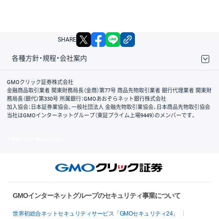
X
facebook
LINE
リンクをコピー
SHARE
各種方針・規程・会社案内
取引規程・約款
サイトマップ
その他のご案内
個人情報保護方針
最良執行方針
サイトのご利用について
ディスクレイマー
信託保全
リスク説明
会社案内
GMOクリック証券株式会社
金融商品取引業者 関東財務局長（金商）第77号 商品先物取引業者 銀行代理業者 関東財
務局長（銀代）第330号 所属銀行：GMOあおぞらネット銀行株式会社
加入協会：日本証券業協会、一般社団法人 金融先物取引業協会、日本商品先物取引協会
当社はGMOインターネットグループ（東証プライム上場9449）のメンバーです。
© GMO CLICK Securities, Inc.
GMOインターネットグループのセキュリティ事業について
世界初総合ネットセキュリティサービス「GMOセキュリティ24」