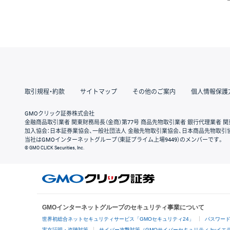
取引規程・約款
サイトマップ
その他のご案内
個人情報保護
GMOクリック証券株式会社
金融商品取引業者 関東財務局長（金商）第77号 商品先物取引業者 銀行代理業者 関
加入協会：日本証券業協会、一般社団法人 金融先物取引業協会、日本商品先物取引
当社はGMOインターネットグループ（東証プライム上場9449）のメンバーです。
© GMO CLICK Securities, Inc.
GMOインターネットグループのセキュリティ事業について
世界初総合ネットセキュリティサービス「GMOセキュリティ24」
パスワー
実在証明・盗聴対策
サイバー攻撃対策（GMOサイバーセキュリティ byイエ