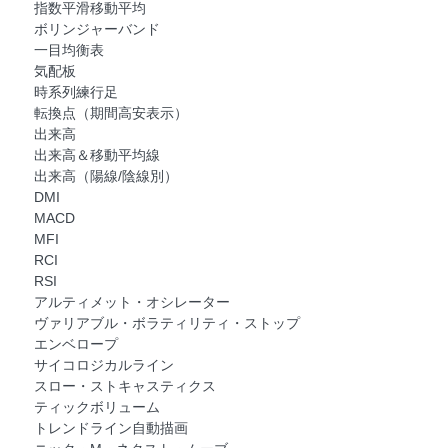
指数平滑移動平均
ボリンジャーバンド
一目均衡表
気配板
時系列練行足
転換点（期間高安表示）
出来高
出来高＆移動平均線
出来高（陽線/陰線別）
DMI
MACD
MFI
RCI
RSI
アルティメット・オシレーター
ヴァリアブル・ボラティリティ・ストップ
エンベロープ
サイコロジカルライン
スロー・ストキャスティクス
ティックボリューム
トレンドライン自動描画