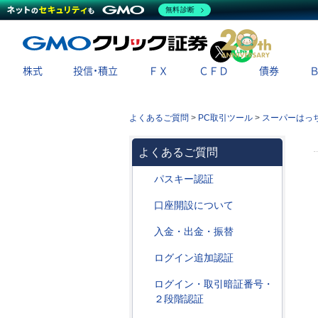
無料診断
X
LINE
株式
投信・積立
ＦＸ
ＣＦＤ
債券
よくあるご質問
>
PC取引ツール
>
スーパーはっ
よくあるご質問
パスキー認証
口座開設について
入金・出金・振替
ログイン追加認証
ログイン・取引暗証番号・
２段階認証