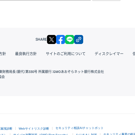
X
facebook
LINE
リンクをコピー
SHARE
方針
最良執行方針
サイトのご利用について
ディスクレイマー
東財務局長（銀代）第330号 所属銀行：GMOあおぞらネット銀行株式会社
協会
GMOクリック証券
セキュリティ相談AIチャットボット
ド漏洩診断
Webサイトリスク診断
セキュリティ事業の軌
ラエ）
サイバー攻撃対策（GMO Flatt Security）
なりすまし対策