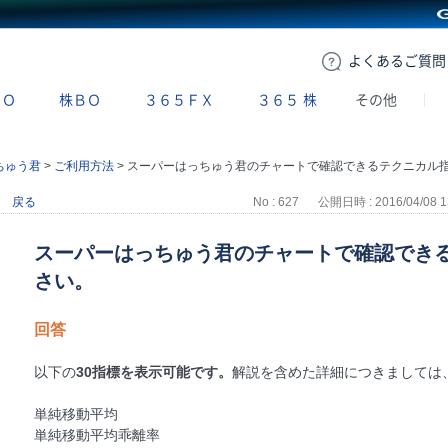
GMOクリック証券
よくある
ご質問
ＢＯ
株ＢＯ
３６５ＦＸ
３６５
株
その他
ちゅう君
>
ご利用方法
>
スーパーはっちゅう君のチャートで確認できるテクニカル指標を教えてください
戻る
No : 627
公開日時 : 2016/04/08 1
スーパーはっちゅう君のチャートで確認でき
さい。
回答
以下の
30指標を表示可能です。
解説を含めた詳細につきましては
単純移動平均
単純移動平均乖離率