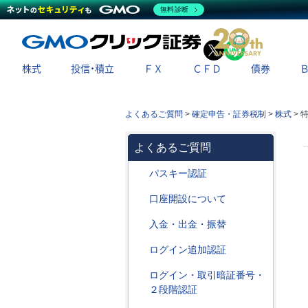
無料診断
X
LINE
株式
投信・積立
ＦＸ
ＣＦＤ
債券
よくあるご質問
>
確定申告・証券税制
>
株式
>
よくあるご質問
パスキー認証
口座開設について
入金・出金・振替
ログイン追加認証
ログイン・取引暗証番号・
２段階認証