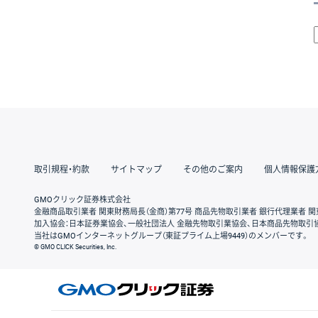
取引規程・約款
サイトマップ
その他のご案内
個人情報保護
GMOクリック証券株式会社
金融商品取引業者 関東財務局長（金商）第77号 商品先物取引業者 銀行代理業者 関
加入協会：日本証券業協会、一般社団法人 金融先物取引業協会、日本商品先物取引
当社はGMOインターネットグループ（東証プライム上場9449）のメンバーです。
© GMO CLICK Securities, Inc.