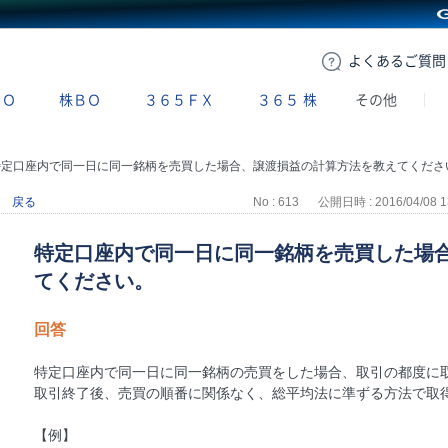
GMOクリック証券
よくある
ご質問
ＢＯ
株ＢＯ
３６５ＦＸ
３６５
株
その他
特定口座内で同一日に同一銘柄を売買した場合、譲渡損益の計算方法を教えてくださ
戻る
No : 613
公開日時 : 2016/04/08 1
特定口座内で同一日に同一銘柄を売買した場
てください。
回答
特定口座内で同一日に同一銘柄の売買をした場合、取引の都度に
取引終了後、売買の順番に関係なく、総平均法に準ずる方法で取
【例】