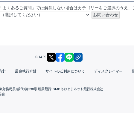
「よくあるご質問」では解決しない場合はカテゴリーをご選択のうえ、
X
facebook
LINE
リンクをコピー
SHARE
方針
最良執行方針
サイトのご利用について
ディスクレイマー
東財務局長（銀代）第330号 所属銀行：GMOあおぞらネット銀行株式会社
協会
GMOクリック証券