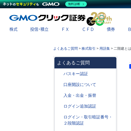
無料診断
X
LINE
株式
投信・積立
ＦＸ
ＣＦＤ
債券
よくあるご質問
>
株式取引
>
用語集
>
二階建と
よくあるご質問
パスキー認証
口座開設について
入金・出金・振替
ログイン追加認証
ログイン・取引暗証番号・
２段階認証