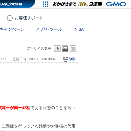
お客様
サポート
キャンペーン
アプリ・ツール
NISA
文字サイズ変更
3:51
更新日時 : 2021/11/26 09:41
印刷
買建玉が同一銘柄
である状態のことを言い
、二階建を行っている銘柄やお客様の代用