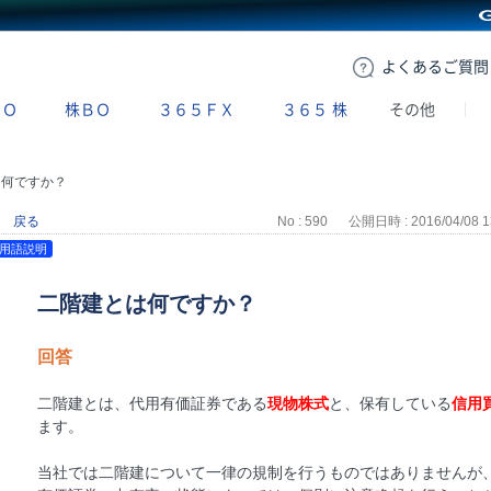
GMOクリック証券
よくある
ご質問
ＢＯ
株ＢＯ
３６５ＦＸ
３６５
株
その他
は何ですか？
戻る
No : 590
公開日時 : 2016/04/08 1
用語説明
二階建とは何ですか？
回答
二階建とは、代用有価証券である
現物株式
と、保有している
信用
ます。
当社では二階建について一律の規制を行うものではありませんが