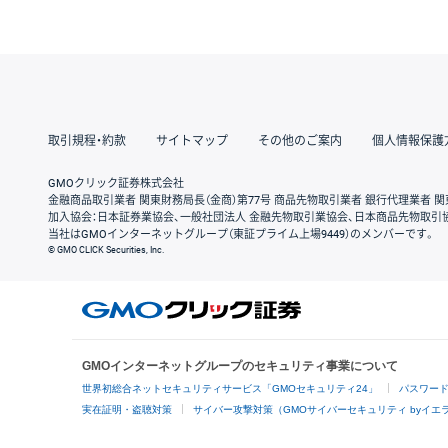
取引規程・約款
サイトマップ
その他のご案内
個人情報保護
GMOクリック証券株式会社
金融商品取引業者 関東財務局長（金商）第77号 商品先物取引業者 銀行代理業者 関
加入協会：日本証券業協会、一般社団法人 金融先物取引業協会、日本商品先物取引
当社はGMOインターネットグループ（東証プライム上場9449）のメンバーです。
© GMO CLICK Securities, Inc.
GMOインターネットグループのセキュリティ事業について
世界初総合ネットセキュリティサービス「GMOセキュリティ24」
パスワー
実在証明・盗聴対策
サイバー攻撃対策（GMOサイバーセキュリティ byイエ