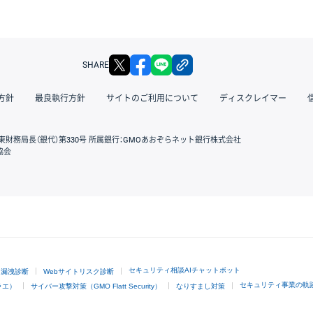
X
facebook
LINE
リンクをコピー
SHARE
方針
最良執行方針
サイトのご利用について
ディスクレイマー
東財務局長（銀代）第330号 所属銀行：GMOあおぞらネット銀行株式会社
協会
GMOクリック証券
セキュリティ相談AIチャットボット
ド漏洩診断
Webサイトリスク診断
セキュリティ事業の軌
ラエ）
サイバー攻撃対策（GMO Flatt Security）
なりすまし対策