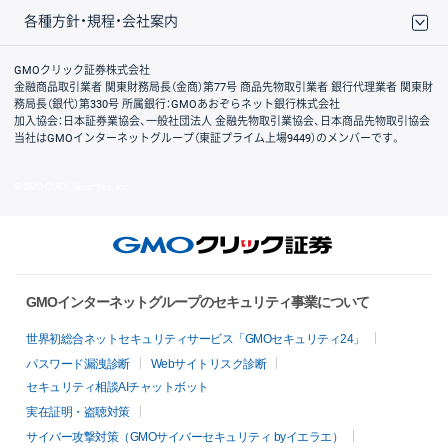
各種方針・規程・会社案内
取引規程・約款
サイトマップ
その他のご案内
個人情報保護方針
最良執行方針
サイトのご利用について
ディスクレイマー
信託保全
リスク説明
会社案内
GMOクリック証券株式会社
金融商品取引業者 関東財務局長（金商）第77号 商品先物取引業者 銀行代理業者 関東財
務局長（銀代）第330号 所属銀行：GMOあおぞらネット銀行株式会社
加入協会：日本証券業協会、一般社団法人 金融先物取引業協会、日本商品先物取引協会
当社はGMOインターネットグループ（東証プライム上場9449）のメンバーです。
© GMO CLICK Securities, Inc.
GMOインターネットグループのセキュリティ事業について
世界初総合ネットセキュリティサービス「GMOセキュリティ24」
パスワード漏洩診断
Webサイトリスク診断
セキュリティ相談AIチャットボット
実在証明・盗聴対策
サイバー攻撃対策（GMOサイバーセキュリティ byイエラエ）