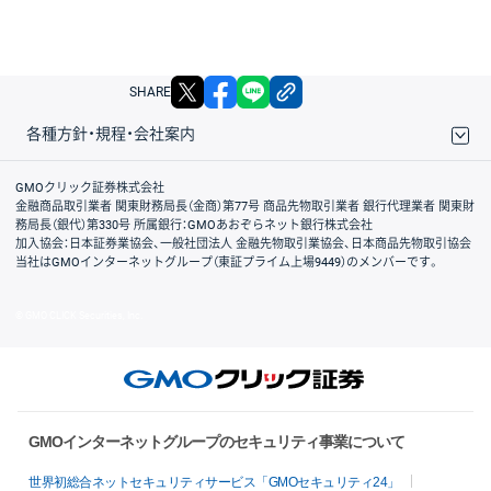
X
facebook
LINE
リンクをコピー
SHARE
各種方針・規程・会社案内
取引規程・約款
サイトマップ
その他のご案内
個人情報保護方針
最良執行方針
サイトのご利用について
ディスクレイマー
信託保全
リスク説明
会社案内
GMOクリック証券株式会社
金融商品取引業者 関東財務局長（金商）第77号 商品先物取引業者 銀行代理業者 関東財
務局長（銀代）第330号 所属銀行：GMOあおぞらネット銀行株式会社
加入協会：日本証券業協会、一般社団法人 金融先物取引業協会、日本商品先物取引協会
当社はGMOインターネットグループ（東証プライム上場9449）のメンバーです。
© GMO CLICK Securities, Inc.
GMOインターネットグループのセキュリティ事業について
世界初総合ネットセキュリティサービス「GMOセキュリティ24」