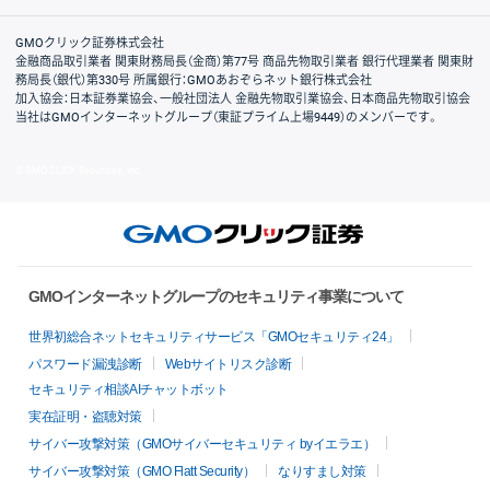
取引規程・約款
サイトマップ
その他のご案内
個人情報保護方針
最良執行方針
サイトのご利用について
ディスクレイマー
信託保全
リスク説明
会社案内
GMOクリック証券株式会社
金融商品取引業者 関東財務局長（金商）第77号 商品先物取引業者 銀行代理業者 関東財
務局長（銀代）第330号 所属銀行：GMOあおぞらネット銀行株式会社
加入協会：日本証券業協会、一般社団法人 金融先物取引業協会、日本商品先物取引協会
当社はGMOインターネットグループ（東証プライム上場9449）のメンバーです。
© GMO CLICK Securities, Inc.
GMOインターネットグループのセキュリティ事業について
世界初総合ネットセキュリティサービス「GMOセキュリティ24」
パスワード漏洩診断
Webサイトリスク診断
セキュリティ相談AIチャットボット
実在証明・盗聴対策
サイバー攻撃対策（GMOサイバーセキュリティ byイエラエ）
サイバー攻撃対策（GMO Flatt Security）
なりすまし対策