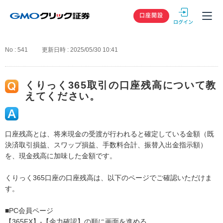
GMOクリック
口座開設
No : 541
更新日時 : 2025/05/30 10:41
くりっく365取引の口座残高について教
えてください。
口座残高とは、将来現金の受渡が行われると確定している金額（既
決済取引損益、スワップ損益、手数料合計、振替入出金指示額）
を、現金残高に加味した金額です。
くりっく365口座の口座残高は、以下のページでご確認いただけま
す。
■PC会員ページ
【365FX】-【余力確認】の順に画面を進める