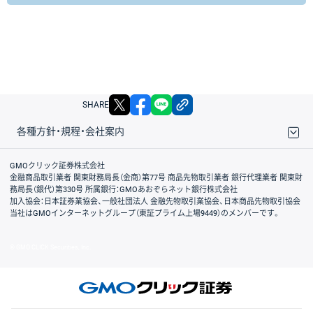
X
facebook
LINE
リンクをコピー
SHARE
各種方針・規程・会社案内
取引規程・約款
サイトマップ
その他のご案内
個人情報保護方針
最良執行方針
サイトのご利用について
ディスクレイマー
信託保全
リスク説明
会社案内
GMOクリック証券株式会社
金融商品取引業者 関東財務局長（金商）第77号 商品先物取引業者 銀行代理業者 関東財
務局長（銀代）第330号 所属銀行：GMOあおぞらネット銀行株式会社
加入協会：日本証券業協会、一般社団法人 金融先物取引業協会、日本商品先物取引協会
当社はGMOインターネットグループ（東証プライム上場9449）のメンバーです。
© GMO CLICK Securities, Inc.