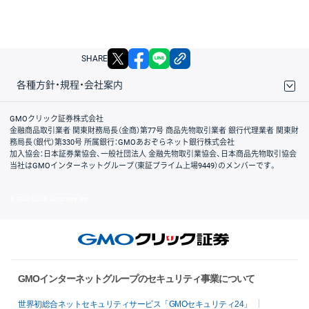
X
facebook
LINE
リンクをコピー
SHARE
各種方針・規程・会社案内
取引規程・約款
サイトマップ
その他のご案内
個人情報保護方針
最良執行方針
サイトのご利用について
ディスクレイマー
信託保全
リスク説明
会社案内
GMOクリック証券株式会社
金融商品取引業者 関東財務局長（金商）第77号 商品先物取引業者 銀行代理業者 関東財
務局長（銀代）第330号 所属銀行：GMOあおぞらネット銀行株式会社
加入協会：日本証券業協会、一般社団法人 金融先物取引業協会、日本商品先物取引協会
当社はGMOインターネットグループ（東証プライム上場9449）のメンバーです。
© GMO CLICK Securities, Inc.
GMOインターネットグループのセキュリティ事業について
世界初総合ネットセキュリティサービス「GMOセキュリティ24」