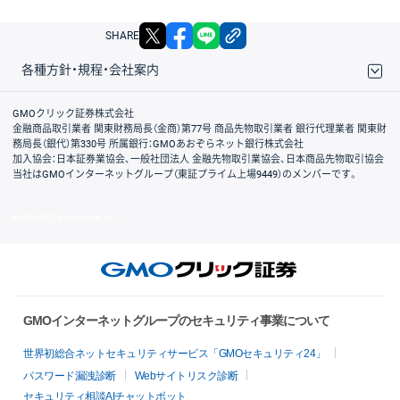
X
facebook
LINE
リンクをコピー
SHARE
各種方針・規程・会社案内
取引規程・約款
サイトマップ
その他のご案内
個人情報保護方針
最良執行方針
サイトのご利用について
ディスクレイマー
信託保全
リスク説明
会社案内
GMOクリック証券株式会社
金融商品取引業者 関東財務局長（金商）第77号 商品先物取引業者 銀行代理業者 関東財
務局長（銀代）第330号 所属銀行：GMOあおぞらネット銀行株式会社
加入協会：日本証券業協会、一般社団法人 金融先物取引業協会、日本商品先物取引協会
当社はGMOインターネットグループ（東証プライム上場9449）のメンバーです。
© GMO CLICK Securities, Inc.
GMOインターネットグループのセキュリティ事業について
世界初総合ネットセキュリティサービス「GMOセキュリティ24」
パスワード漏洩診断
Webサイトリスク診断
セキュリティ相談AIチャットボット