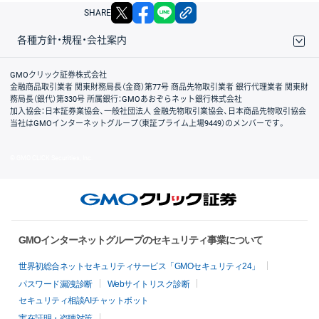
X
facebook
LINE
リンクをコピー
SHARE
各種方針・規程・会社案内
取引規程・約款
サイトマップ
その他のご案内
個人情報保護方針
最良執行方針
サイトのご利用について
ディスクレイマー
信託保全
リスク説明
会社案内
GMOクリック証券株式会社
金融商品取引業者 関東財務局長（金商）第77号 商品先物取引業者 銀行代理業者 関東財
務局長（銀代）第330号 所属銀行：GMOあおぞらネット銀行株式会社
加入協会：日本証券業協会、一般社団法人 金融先物取引業協会、日本商品先物取引協会
当社はGMOインターネットグループ（東証プライム上場9449）のメンバーです。
© GMO CLICK Securities, Inc.
GMOインターネットグループのセキュリティ事業について
世界初総合ネットセキュリティサービス「GMOセキュリティ24」
パスワード漏洩診断
Webサイトリスク診断
セキュリティ相談AIチャットボット
実在証明・盗聴対策