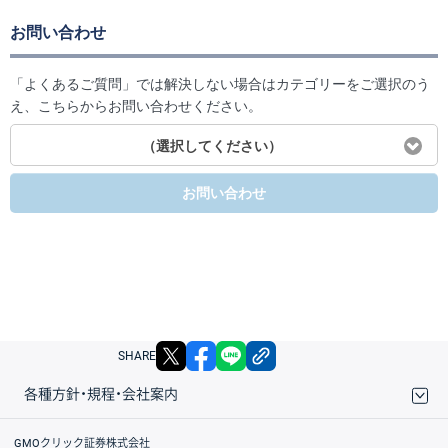
お問い合わせ
「よくあるご質問」では解決しない場合はカテゴリーをご選択のう
え、こちらからお問い合わせください。
（選択してください）
お問い合わせ
X
facebook
LINE
リンクをコピー
SHARE
各種方針・規程・会社案内
取引規程・約款
サイトマップ
その他のご案内
個人情報保護方針
最良執行方針
サイトのご利用について
ディスクレイマー
信託保全
リスク説明
会社案内
GMOクリック証券株式会社