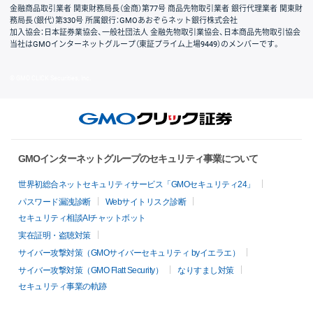
金融商品取引業者 関東財務局長（金商）第77号 商品先物取引業者 銀行代理業者 関東財
務局長（銀代）第330号 所属銀行：GMOあおぞらネット銀行株式会社
加入協会：日本証券業協会、一般社団法人 金融先物取引業協会、日本商品先物取引協会
当社はGMOインターネットグループ（東証プライム上場9449）のメンバーです。
© GMO CLICK Securities, Inc.
GMOインターネットグループのセキュリティ事業について
世界初総合ネットセキュリティサービス「GMOセキュリティ24」
パスワード漏洩診断
Webサイトリスク診断
セキュリティ相談AIチャットボット
実在証明・盗聴対策
サイバー攻撃対策（GMOサイバーセキュリティ byイエラエ）
サイバー攻撃対策（GMO Flatt Security）
なりすまし対策
セキュリティ事業の軌跡