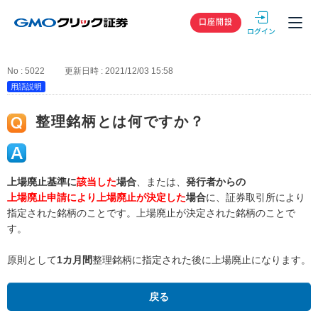
GMOクリック
口座開設
No : 5022
更新日時 : 2021/12/03 15:58
用語説明
整理銘柄とは何ですか？
上場廃止基準に
該当した
場合
、または、
発行者からの
上場廃止申請により上場廃止が決定した
場合
に、証券取引所により
指定された銘柄のことです。上場廃止が決定された銘柄のことで
す。
原則として
1カ月間
整理銘柄に指定された後に上場廃止になります。
戻る