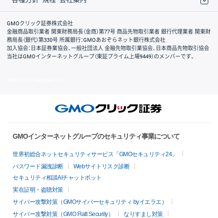
取引規程・約款
サイトマップ
その他のご案内
個人情報保護方針
最良執行方針
サイトのご利用について
ディスクレイマー
信託保全
リスク説明
会社案内
GMOクリック証券株式会社
金融商品取引業者 関東財務局長（金商）第77号 商品先物取引業者 銀行代理業者 関東財
務局長（銀代）第330号 所属銀行：GMOあおぞらネット銀行株式会社
加入協会：日本証券業協会、一般社団法人 金融先物取引業協会、日本商品先物取引協会
当社はGMOインターネットグループ（東証プライム上場9449）のメンバーです。
© GMO CLICK Securities, Inc.
GMOインターネットグループのセキュリティ事業について
世界初総合ネットセキュリティサービス「GMOセキュリティ24」
パスワード漏洩診断
Webサイトリスク診断
セキュリティ相談AIチャットボット
実在証明・盗聴対策
サイバー攻撃対策（GMOサイバーセキュリティ byイエラエ）
サイバー攻撃対策（GMO Flatt Security）
なりすまし対策