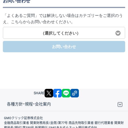
お問い合わせ
「よくあるご質問」では解決しない場合はカテゴリーをご選択のう
え、こちらからお問い合わせください。
（選択してください）
お問い合わせ
X
facebook
LINE
リンクをコピー
SHARE
各種方針・規程・会社案内
取引規程・約款
サイトマップ
その他のご案内
個人情報保護方針
最良執行方針
サイトのご利用について
ディスクレイマー
信託保全
リスク説明
会社案内
GMOクリック証券株式会社
金融商品取引業者 関東財務局長（金商）第77号 商品先物取引業者 銀行代理業者 関東財
務局長（銀代）第330号 所属銀行：GMOあおぞらネット銀行株式会社