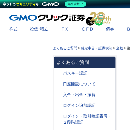
無料診断
X
LINE
株式
投信・積立
ＦＸ
ＣＦＤ
債券
よくあるご質問
>
確定申告・証券税制
>
全般
>
復
よくあるご質問
パスキー認証
口座開設について
入金・出金・振替
ログイン追加認証
ログイン・取引暗証番号・
２段階認証