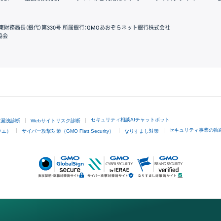
東財務局長（銀代）第330号 所属銀行：GMOあおぞらネット銀行株式会社
協会
GMOクリック証券
セキュリティ相談AIチャットボット
ド漏洩診断
Webサイトリスク診断
セキュリティ事業の軌
ラエ）
サイバー攻撃対策（GMO Flatt Security）
なりすまし対策