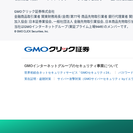
GMOクリック証券株式会社
金融商品取引業者 関東財務局長（金商）第77号 商品先物取引業者 銀行代理業者 関
加入協会：日本証券業協会、一般社団法人 金融先物取引業協会、日本商品先物取引
当社はGMOインターネットグループ（東証プライム上場9449）のメンバーです。
© GMO CLICK Securities, Inc.
GMOインターネットグループのセキュリティ事業について
世界初総合ネットセキュリティサービス「GMOセキュリティ24」
パスワー
実在証明・盗聴対策
サイバー攻撃対策（GMOサイバーセキュリティ byイエ