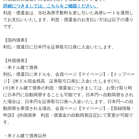
詳細につきましては、こちらをご確認ください。
利息・償還金は、当社為替手数料を差し引いた為替レートを適用し
てお支払いいたします。利息・償還金のお支払い方法は以下の通り
です。
【国内債券】
利払・償還日に日本円を証券取引口座に入金いたします。
【外国債券】
・米ドル建て債券
利払・償還日に米ドルを、会員ページ【マイページ】-【トップペー
ジ】-[米ドル現金残高 証券取引口座]に入金いたします(※)。
(※)米ドル建て債券の利息・償還金につきましては、お受け取り時
に日本円に自動両替することも可能です。日本円へ自動両替をされ
た場合は、日本円を証券取引口座へ入金いたします。日本円への自
動両替を希望される場合、会員ページ【マイページ】-【登録情報・
申請】-[外国債券 利息・償還金の自動両替設定]にて変更が可能で
す。
・米ドル建て債券以外