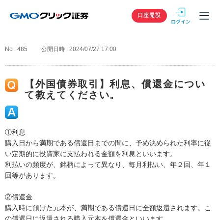
GMOクリック
口座開設
No : 485
公開日時 : 2024/07/27 17:00
【外国債券取引】利息、償還金につい
て教えてください。
①利息
購入日から満期である償還日までの間に、予め決められた利率に従
い定期的に投資家に支払われる金額を利息といいます。
利払いの頻度が、銘柄によって異なり、毎月利払い、年２回、年１
回等があります。
②償還金
購入時に預けた元本が、満期である償還日に全額返還されます。こ
の償還日に返還される購入元本を償還金といいます。