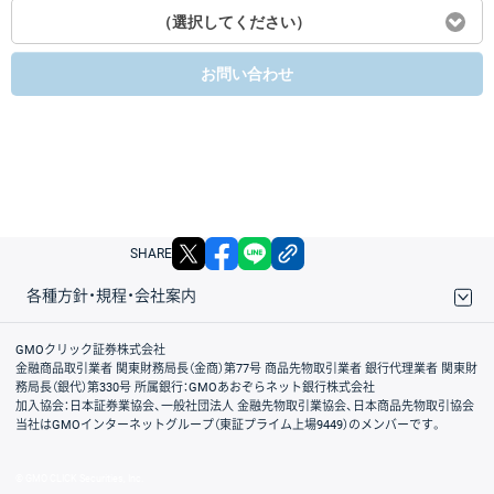
（選択してください）
お問い合わせ
X
facebook
LINE
リンクをコピー
SHARE
各種方針・規程・会社案内
取引規程・約款
サイトマップ
その他のご案内
個人情報保護方針
最良執行方針
サイトのご利用について
ディスクレイマー
信託保全
リスク説明
会社案内
GMOクリック証券株式会社
金融商品取引業者 関東財務局長（金商）第77号 商品先物取引業者 銀行代理業者 関東財
務局長（銀代）第330号 所属銀行：GMOあおぞらネット銀行株式会社
加入協会：日本証券業協会、一般社団法人 金融先物取引業協会、日本商品先物取引協会
当社はGMOインターネットグループ（東証プライム上場9449）のメンバーです。
© GMO CLICK Securities, Inc.