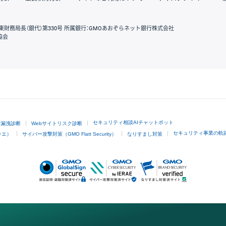
東財務局長（銀代）第330号 所属銀行：GMOあおぞらネット銀行株式会社
協会
GMOクリック証券
セキュリティ相談AIチャットボット
ド漏洩診断
Webサイトリスク診断
セキュリティ事業の軌
ラエ）
サイバー攻撃対策（GMO Flatt Security）
なりすまし対策