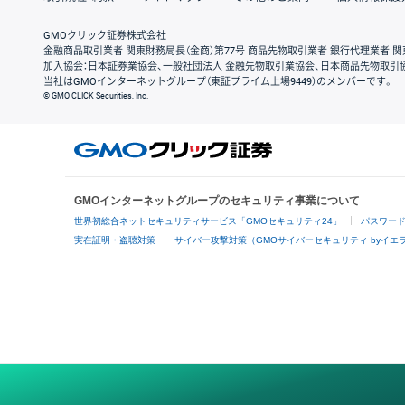
GMOクリック証券株式会社
金融商品取引業者 関東財務局長（金商）第77号 商品先物取引業者 銀行代理業者 関
加入協会：日本証券業協会、一般社団法人 金融先物取引業協会、日本商品先物取引
当社はGMOインターネットグループ（東証プライム上場9449）のメンバーです。
© GMO CLICK Securities, Inc.
GMOインターネットグループのセキュリティ事業について
世界初総合ネットセキュリティサービス「GMOセキュリティ24」
パスワー
実在証明・盗聴対策
サイバー攻撃対策（GMOサイバーセキュリティ byイエ