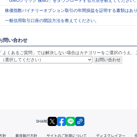
「GMOクリック 株BO」をダウンロードする方法を教えてください
株価指数バイナリーオプション取引の年間損益を証明する書類はあ
一般信用取引口座の開設方法を教えてください。
お問い合わせ
「よくあるご質問」では解決しない場合はカテゴリーをご選択のうえ、
X
facebook
LINE
リンクをコピー
SHARE
方針
最良執行方針
サイトのご利用について
ディスクレイマー