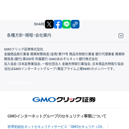
X
facebook
LINE
リンクをコピー
SHARE
各種方針・規程・会社案内
取引規程・約款
サイトマップ
その他のご案内
個人情報保護方針
最良執行方針
サイトのご利用について
ディスクレイマー
信託保全
リスク説明
会社案内
GMOクリック証券株式会社
金融商品取引業者 関東財務局長（金商）第77号 商品先物取引業者 銀行代理業者 関東財
務局長（銀代）第330号 所属銀行：GMOあおぞらネット銀行株式会社
加入協会：日本証券業協会、一般社団法人 金融先物取引業協会、日本商品先物取引協会
当社はGMOインターネットグループ（東証プライム上場9449）のメンバーです。
© GMO CLICK Securities, Inc.
GMOインターネットグループのセキュリティ事業について
世界初総合ネットセキュリティサービス「GMOセキュリティ24」