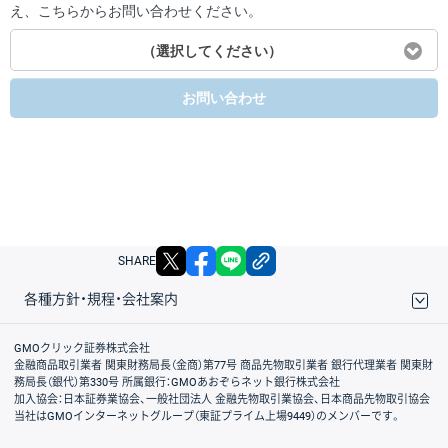
え、こちらからお問い合わせください。
（選択してください）
お問い合わせ
X
facebook
LINE
リンクをコピー
SHARE
各種方針・規程・会社案内
取引規程・約款
サイトマップ
その他のご案内
個人情報保護方針
最良執行方針
サイトのご利用について
ディスクレイマー
信託保全
リスク説明
会社案内
GMOクリック証券株式会社
金融商品取引業者 関東財務局長（金商）第77号 商品先物取引業者 銀行代理業者 関東財
務局長（銀代）第330号 所属銀行：GMOあおぞらネット銀行株式会社
加入協会：日本証券業協会、一般社団法人 金融先物取引業協会、日本商品先物取引協会
当社はGMOインターネットグループ（東証プライム上場9449）のメンバーです。