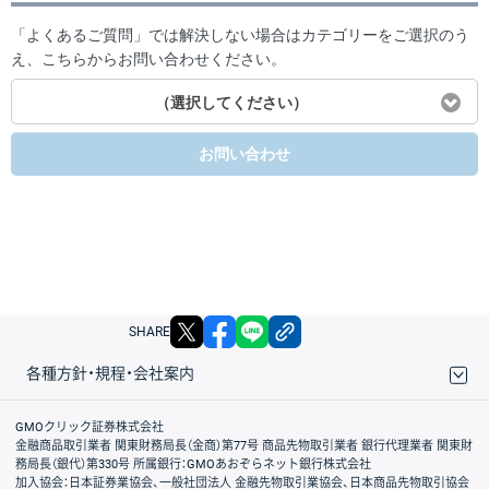
「よくあるご質問」では解決しない場合はカテゴリーをご選択のう
え、こちらからお問い合わせください。
（選択してください）
お問い合わせ
X
facebook
LINE
リンクをコピー
SHARE
各種方針・規程・会社案内
取引規程・約款
サイトマップ
その他のご案内
個人情報保護方針
最良執行方針
サイトのご利用について
ディスクレイマー
信託保全
リスク説明
会社案内
GMOクリック証券株式会社
金融商品取引業者 関東財務局長（金商）第77号 商品先物取引業者 銀行代理業者 関東財
務局長（銀代）第330号 所属銀行：GMOあおぞらネット銀行株式会社
加入協会：日本証券業協会、一般社団法人 金融先物取引業協会、日本商品先物取引協会