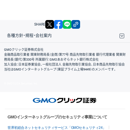
X
facebook
LINE
リンクをコピー
SHARE
各種方針・規程・会社案内
取引規程・約款
サイトマップ
その他のご案内
個人情報保護方針
最良執行方針
サイトのご利用について
ディスクレイマー
信託保全
リスク説明
会社案内
GMOクリック証券株式会社
金融商品取引業者 関東財務局長（金商）第77号 商品先物取引業者 銀行代理業者 関東財
務局長（銀代）第330号 所属銀行：GMOあおぞらネット銀行株式会社
加入協会：日本証券業協会、一般社団法人 金融先物取引業協会、日本商品先物取引協会
当社はGMOインターネットグループ（東証プライム上場9449）のメンバーです。
© GMO CLICK Securities, Inc.
GMOインターネットグループのセキュリティ事業について
世界初総合ネットセキュリティサービス「GMOセキュリティ24」