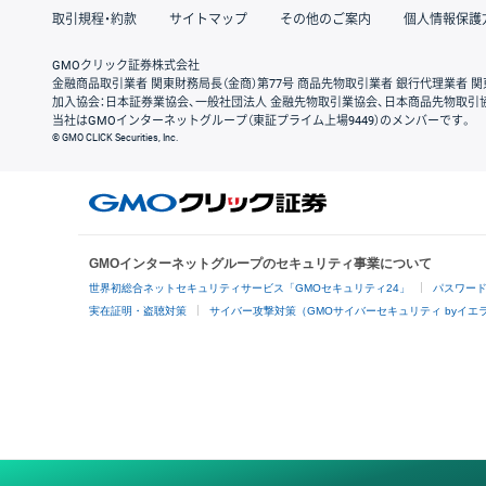
取引規程・約款
サイトマップ
その他のご案内
個人情報保護
GMOクリック証券株式会社
金融商品取引業者 関東財務局長（金商）第77号 商品先物取引業者 銀行代理業者 関
加入協会：日本証券業協会、一般社団法人 金融先物取引業協会、日本商品先物取引
当社はGMOインターネットグループ（東証プライム上場9449）のメンバーです。
© GMO CLICK Securities, Inc.
GMOインターネットグループのセキュリティ事業について
世界初総合ネットセキュリティサービス「GMOセキュリティ24」
パスワー
実在証明・盗聴対策
サイバー攻撃対策（GMOサイバーセキュリティ byイエ