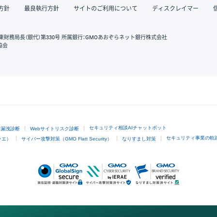
方針
最良執行方針
サイトのご利用について
ディスクレイマー
東財務局長（銀代）第330号 所属銀行：GMOあおぞらネット銀行株式会社
協会
GMOクリック証券
セキュリティ相談AIチャットボット
ド漏洩診断
Webサイトリスク診断
セキュリティ事業の軌
ラエ）
サイバー攻撃対策（GMO Flatt Security）
なりすまし対策