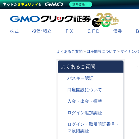
無料診断
X
LINE
株式
投信・積立
ＦＸ
ＣＦＤ
債券
よくあるご質問
>
口座開設について
>
マイナンバ
よくあるご質問
パスキー認証
口座開設について
入金・出金・振替
ログイン追加認証
ログイン・取引暗証番号・
２段階認証