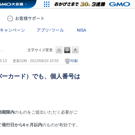
お客様
サポート
キャンペーン
アプリ・ツール
NISA
文字サイズ変更
5:13
更新日時 : 2022/08/10 10:55
印刷
バーカード）でも、個人番号は
効期限内
のものをご提出いただく必要がご
で
発行日から6ヶ月以内
のものが有効です。