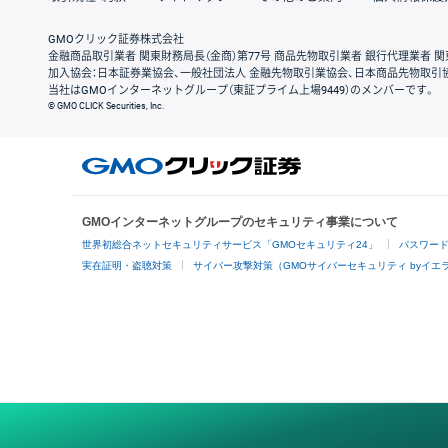
GMOクリック証券株式会社
金融商品取引業者 関東財務局長（金商）第77号 商品先物取引業者 銀行代理業者 関
加入協会：日本証券業協会、一般社団法人 金融先物取引業協会、日本商品先物取引
当社はGMOインターネットグループ（東証プライム上場9449）のメンバーです。
© GMO CLICK Securities, Inc.
GMOインターネットグループのセキュリティ事業について
世界初総合ネットセキュリティサービス「GMOセキュリティ24」
パスワー
実在証明・盗聴対策
サイバー攻撃対策（GMOサイバーセキュリティ byイエ