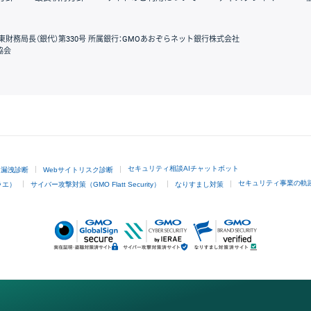
東財務局長（銀代）第330号 所属銀行：GMOあおぞらネット銀行株式会社
協会
GMOクリック証券
セキュリティ相談AIチャットボット
ド漏洩診断
Webサイトリスク診断
セキュリティ事業の軌
ラエ）
サイバー攻撃対策（GMO Flatt Security）
なりすまし対策