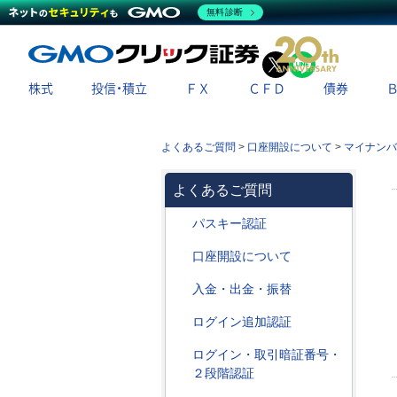
無料診断
X
LINE
株式
投信・積立
ＦＸ
ＣＦＤ
債券
よくあるご質問
>
口座開設について
>
マイナンバ
よくあるご質問
パスキー認証
口座開設について
入金・出金・振替
ログイン追加認証
ログイン・取引暗証番号・
２段階認証