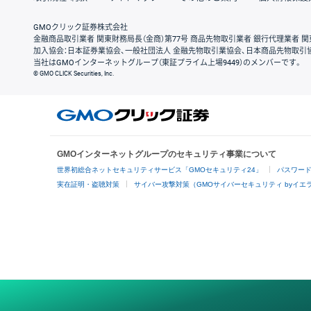
GMOクリック証券株式会社
金融商品取引業者 関東財務局長（金商）第77号 商品先物取引業者 銀行代理業者 関
加入協会：日本証券業協会、一般社団法人 金融先物取引業協会、日本商品先物取引
当社はGMOインターネットグループ（東証プライム上場9449）のメンバーです。
© GMO CLICK Securities, Inc.
GMOインターネットグループのセキュリティ事業について
世界初総合ネットセキュリティサービス「GMOセキュリティ24」
パスワー
実在証明・盗聴対策
サイバー攻撃対策（GMOサイバーセキュリティ byイエ