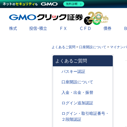
無料診断
X
LINE
株式
投信・積立
ＦＸ
ＣＦＤ
債券
よくあるご質問
>
口座開設について
>
マイナンバ
よくあるご質問
パスキー認証
口座開設について
入金・出金・振替
ログイン追加認証
ログイン・取引暗証番号・
２段階認証