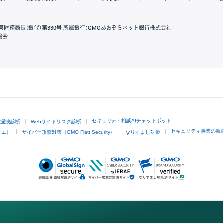
東財務局長（銀代）第330号 所属銀行：GMOあおぞらネット銀行株式会社
協会
GMOクリック証券
セキュリティ相談AIチャットボット
ド漏洩診断
Webサイトリスク診断
セキュリティ事業の軌
ラエ）
サイバー攻撃対策（GMO Flatt Security）
なりすまし対策