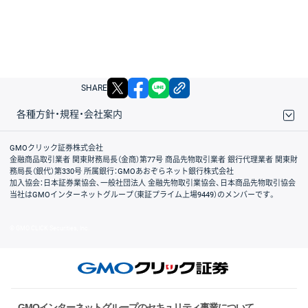
X
facebook
LINE
リンクをコピー
SHARE
各種方針・規程・会社案内
取引規程・約款
サイトマップ
その他のご案内
個人情報保護方針
最良執行方針
サイトのご利用について
ディスクレイマー
信託保全
リスク説明
会社案内
GMOクリック証券株式会社
金融商品取引業者 関東財務局長（金商）第77号 商品先物取引業者 銀行代理業者 関東財
務局長（銀代）第330号 所属銀行：GMOあおぞらネット銀行株式会社
加入協会：日本証券業協会、一般社団法人 金融先物取引業協会、日本商品先物取引協会
当社はGMOインターネットグループ（東証プライム上場9449）のメンバーです。
© GMO CLICK Securities, Inc.
GMOインターネットグループのセキュリティ事業について