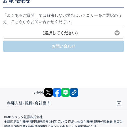
お問い合わせ
「よくあるご質問」では解決しない場合はカテゴリーをご選択のう
え、こちらからお問い合わせください。
（選択してください）
お問い合わせ
X
facebook
LINE
リンクをコピー
SHARE
各種方針・規程・会社案内
取引規程・約款
サイトマップ
その他のご案内
個人情報保護方針
最良執行方針
サイトのご利用について
ディスクレイマー
信託保全
リスク説明
会社案内
GMOクリック証券株式会社
金融商品取引業者 関東財務局長（金商）第77号 商品先物取引業者 銀行代理業者 関東財
務局長（銀代）第330号 所属銀行：GMOあおぞらネット銀行株式会社