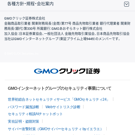
各種方針・規程・会社案内
取引規程・約款
サイトマップ
その他のご案内
個人情報保護方針
最良執行方針
サイトのご利用について
ディスクレイマー
信託保全
リスク説明
会社案内
GMOクリック証券株式会社
金融商品取引業者 関東財務局長（金商）第77号 商品先物取引業者 銀行代理業者 関東財
務局長（銀代）第330号 所属銀行：GMOあおぞらネット銀行株式会社
加入協会：日本証券業協会、一般社団法人 金融先物取引業協会、日本商品先物取引協会
当社はGMOインターネットグループ（東証プライム上場9449）のメンバーです。
© GMO CLICK Securities, Inc.
GMOインターネットグループのセキュリティ事業について
世界初総合ネットセキュリティサービス「GMOセキュリティ24」
パスワード漏洩診断
Webサイトリスク診断
セキュリティ相談AIチャットボット
実在証明・盗聴対策
サイバー攻撃対策（GMOサイバーセキュリティ byイエラエ）