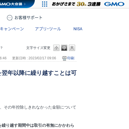
お客様
サポート
キャンペーン
アプリ・ツール
NISA
？
文字サイズ変更
6:46
更新日時 : 2023/02/17 09:06
印刷
を翌年以降に繰り越すことは可
うち、その年控除しきれなかった金額について
を繰り越す期間中は取引の有無にかかわら