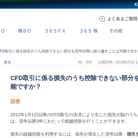
GMOクリック証券
よくある
ご質問
ＢＯ
株ＢＯ
３６５ＦＸ
３６５
株
その他
CFD取引に係る損失のうち控除できない部分を翌年以降に繰り越すことは可能ですか
戻る
No : 393
公開日時 : 2019/07/12 1
CFD取引に係る損失のうち控除できない部分
能ですか？
回答
2012年1月1日以降のCFD取引の決済により生じた損失の額の
は、翌年以降3年にわたって繰越控除を行うことができます。
損失の繰越控除を利用するには、損失が発生した翌年以降、
損失