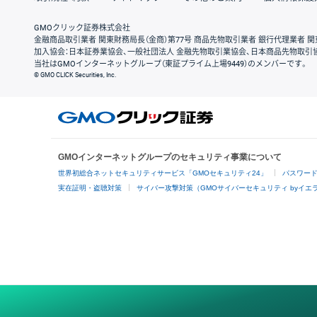
GMOクリック証券株式会社
金融商品取引業者 関東財務局長（金商）第77号 商品先物取引業者 銀行代理業者 関
加入協会：日本証券業協会、一般社団法人 金融先物取引業協会、日本商品先物取引
当社はGMOインターネットグループ（東証プライム上場9449）のメンバーです。
© GMO CLICK Securities, Inc.
GMOインターネットグループのセキュリティ事業について
世界初総合ネットセキュリティサービス「GMOセキュリティ24」
パスワー
実在証明・盗聴対策
サイバー攻撃対策（GMOサイバーセキュリティ byイエ