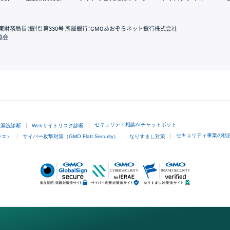
東財務局長（銀代）第330号 所属銀行：GMOあおぞらネット銀行株式会社
協会
GMOクリック証券
セキュリティ相談AIチャットボット
ド漏洩診断
Webサイトリスク診断
セキュリティ事業の軌
ラエ）
サイバー攻撃対策（GMO Flatt Security）
なりすまし対策