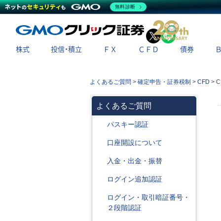
無料診断
X
LINE
株式
投信・積立
ＦＸ
ＣＦＤ
債券
よくあるご質問
>
確定申告・証券税制
>
CFD
>
よくあるご質問
パスキー認証
口座開設について
入金・出金・振替
ログイン追加認証
ログイン・取引暗証番号・
２段階認証