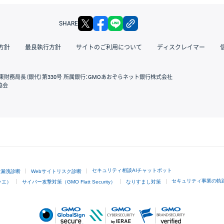
X
facebook
LINE
リンクをコピー
SHARE
方針
最良執行方針
サイトのご利用について
ディスクレイマー
東財務局長（銀代）第330号 所属銀行：GMOあおぞらネット銀行株式会社
協会
GMOクリック証券
セキュリティ相談AIチャットボット
ド漏洩診断
Webサイトリスク診断
セキュリティ事業の軌
ラエ）
サイバー攻撃対策（GMO Flatt Security）
なりすまし対策