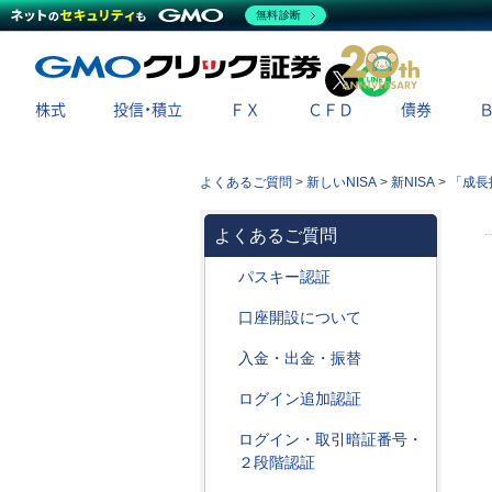
無料診断
X
LINE
株式
投信・積立
ＦＸ
ＣＦＤ
債券
よくあるご質問
>
新しいNISA
>
新NISA
>
「成長
よくあるご質問
パスキー認証
口座開設について
入金・出金・振替
ログイン追加認証
ログイン・取引暗証番号・
２段階認証