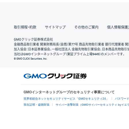
取引規程・約款
サイトマップ
その他のご案内
個人情報保護
GMOクリック証券株式会社
金融商品取引業者 関東財務局長（金商）第77号 商品先物取引業者 銀行代理業者 関
加入協会：日本証券業協会、一般社団法人 金融先物取引業協会、日本商品先物取引
当社はGMOインターネットグループ（東証プライム上場9449）のメンバーです。
© GMO CLICK Securities, Inc.
GMOインターネットグループのセキュリティ事業について
世界初総合ネットセキュリティサービス「GMOセキュリティ24」
パスワー
実在証明・盗聴対策
サイバー攻撃対策（GMOサイバーセキュリティ byイエ