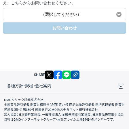
え、こちらからお問い合わせください。
（選択してください）
お問い合わせ
X
facebook
LINE
リンクをコピー
SHARE
各種方針・規程・会社案内
取引規程・約款
サイトマップ
その他のご案内
個人情報保護方針
最良執行方針
サイトのご利用について
ディスクレイマー
信託保全
リスク説明
会社案内
GMOクリック証券株式会社
金融商品取引業者 関東財務局長（金商）第77号 商品先物取引業者 銀行代理業者 関東財
務局長（銀代）第330号 所属銀行：GMOあおぞらネット銀行株式会社
加入協会：日本証券業協会、一般社団法人 金融先物取引業協会、日本商品先物取引協会
当社はGMOインターネットグループ（東証プライム上場9449）のメンバーです。