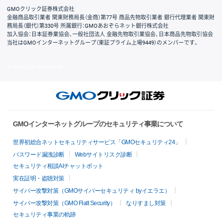
GMOクリック証券株式会社
金融商品取引業者 関東財務局長（金商）第77号 商品先物取引業者 銀行代理業者 関東財
務局長（銀代）第330号 所属銀行：GMOあおぞらネット銀行株式会社
加入協会：日本証券業協会、一般社団法人 金融先物取引業協会、日本商品先物取引協会
当社はGMOインターネットグループ（東証プライム上場9449）のメンバーです。
© GMO CLICK Securities, Inc.
GMOインターネットグループのセキュリティ事業について
世界初総合ネットセキュリティサービス「GMOセキュリティ24」
パスワード漏洩診断
Webサイトリスク診断
セキュリティ相談AIチャットボット
実在証明・盗聴対策
サイバー攻撃対策（GMOサイバーセキュリティ byイエラエ）
サイバー攻撃対策（GMO Flatt Security）
なりすまし対策
セキュリティ事業の軌跡