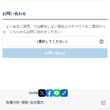
お問い合わせ
「よくあるご質問」では解決しない場合はカテゴリーをご選択のう
え、こちらからお問い合わせください。
（選択してください）
お問い合わせ
X
facebook
LINE
リンクをコピー
SHARE
各種方針・規程・会社案内
取引規程・約款
サイトマップ
その他のご案内
個人情報保護方針
最良執行方針
サイトのご利用について
ディスクレイマー
信託保全
リスク説明
会社案内