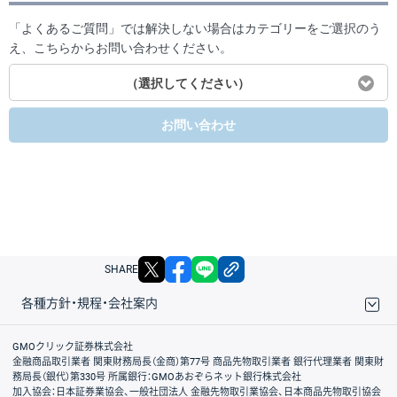
「よくあるご質問」では解決しない場合はカテゴリーをご選択のう
え、こちらからお問い合わせください。
（選択してください）
お問い合わせ
X
facebook
LINE
リンクをコピー
SHARE
各種方針・規程・会社案内
取引規程・約款
サイトマップ
その他のご案内
個人情報保護方針
最良執行方針
サイトのご利用について
ディスクレイマー
信託保全
リスク説明
会社案内
GMOクリック証券株式会社
金融商品取引業者 関東財務局長（金商）第77号 商品先物取引業者 銀行代理業者 関東財
務局長（銀代）第330号 所属銀行：GMOあおぞらネット銀行株式会社
加入協会：日本証券業協会、一般社団法人 金融先物取引業協会、日本商品先物取引協会