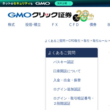
無料診断
X
LINE
株式
投信・積立
ＦＸ
ＣＦＤ
債券
よくあるご質問
>
CFD取引
>
取引
>
取引ルール
よくあるご質問
パスキー認証
口座開設について
入金・出金・振替
ログイン追加認証
ログイン・取引暗証番号・
２段階認証