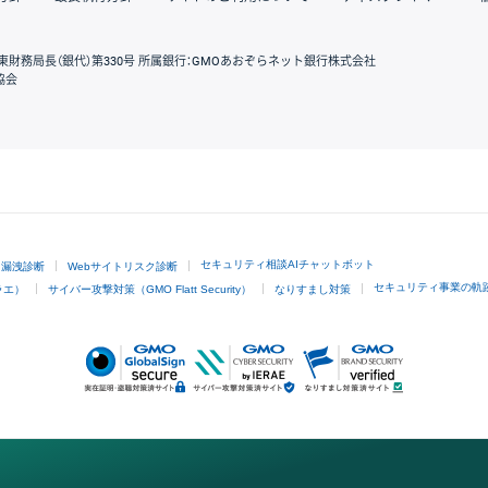
東財務局長（銀代）第330号 所属銀行：GMOあおぞらネット銀行株式会社
協会
GMOクリック証券
セキュリティ相談AIチャットボット
ド漏洩診断
Webサイトリスク診断
セキュリティ事業の軌
ラエ）
サイバー攻撃対策（GMO Flatt Security）
なりすまし対策