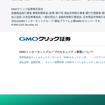
GMOクリック証券株式会社
金融商品取引業者 関東財務局長（金商）第77号 商品先物取引業者 銀行代理業者 関
加入協会：日本証券業協会、一般社団法人 金融先物取引業協会、日本商品先物取引
当社はGMOインターネットグループ（東証プライム上場9449）のメンバーです。
© GMO CLICK Securities, Inc.
GMOインターネットグループのセキュリティ事業について
世界初総合ネットセキュリティサービス「GMOセキュリティ24」
パスワー
実在証明・盗聴対策
サイバー攻撃対策（GMOサイバーセキュリティ byイエ