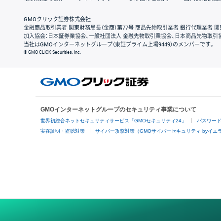
GMOクリック証券株式会社
金融商品取引業者 関東財務局長（金商）第77号 商品先物取引業者 銀行代理業者 関
加入協会：日本証券業協会、一般社団法人 金融先物取引業協会、日本商品先物取引
当社はGMOインターネットグループ（東証プライム上場9449）のメンバーです。
© GMO CLICK Securities, Inc.
GMOインターネットグループのセキュリティ事業について
世界初総合ネットセキュリティサービス「GMOセキュリティ24」
パスワー
実在証明・盗聴対策
サイバー攻撃対策（GMOサイバーセキュリティ byイエ