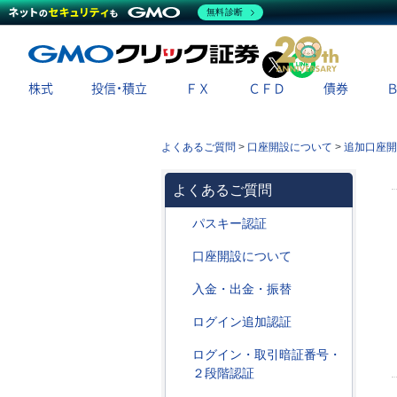
無料診断
X
LINE
株式
投信・積立
ＦＸ
ＣＦＤ
債券
よくあるご質問
>
口座開設について
>
追加口座開
よくあるご質問
パスキー認証
口座開設について
入金・出金・振替
ログイン追加認証
ログイン・取引暗証番号・
２段階認証