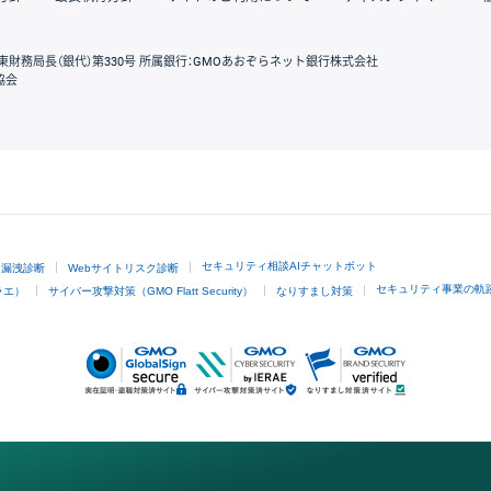
東財務局長（銀代）第330号 所属銀行：GMOあおぞらネット銀行株式会社
協会
GMOクリック証券
セキュリティ相談AIチャットボット
ド漏洩診断
Webサイトリスク診断
セキュリティ事業の軌
ラエ）
サイバー攻撃対策（GMO Flatt Security）
なりすまし対策