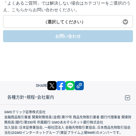
「よくあるご質問」では解決しない場合はカテゴリーをご選択のう
え、こちらからお問い合わせください。
（選択してください）
お問い合わせ
X
facebook
LINE
リンクをコピー
SHARE
各種方針・規程・会社案内
取引規程・約款
サイトマップ
その他のご案内
個人情報保護方針
最良執行方針
サイトのご利用について
ディスクレイマー
信託保全
リスク説明
会社案内
GMOクリック証券株式会社
金融商品取引業者 関東財務局長（金商）第77号 商品先物取引業者 銀行代理業者 関東財
務局長（銀代）第330号 所属銀行：GMOあおぞらネット銀行株式会社
加入協会：日本証券業協会、一般社団法人 金融先物取引業協会、日本商品先物取引協会
当社はGMOインターネットグループ（東証プライム上場9449）のメンバーです。