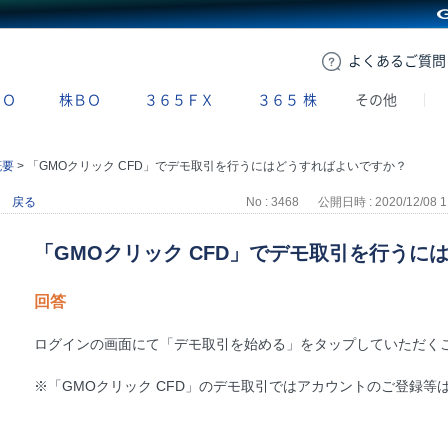
GMOクリック証券
よくある
ご質問
ＢＯ
株ＢＯ
３６５ＦＸ
３６５
株
その他
概要
>
「GMOクリック CFD」でデモ取引を行うにはどうすればよいですか？
戻る
No : 3468
公開日時 : 2020/12/08 1
「GMOクリック CFD」でデモ取引を行うに
回答
ログインの画面にて「デモ取引を始める」をタップしていただく
※「GMOクリック CFD」のデモ取引ではアカウントのご登録等