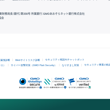
東財務局長（銀代）第330号 所属銀行：GMOあおぞらネット銀行株式会社
協会
GMOクリック証券
セキュリティ相談AIチャットボット
ド漏洩診断
Webサイトリスク診断
セキュリティ事業の軌
ラエ）
サイバー攻撃対策（GMO Flatt Security）
なりすまし対策