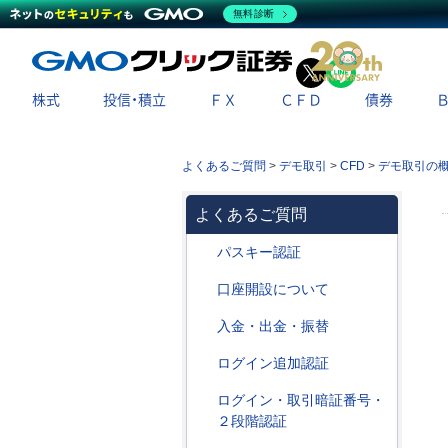
無料診断
X
LINE
株式
投信・積立
ＦＸ
ＣＦＤ
債券
よくあるご質問
>
デモ取引
>
CFD
>
デモ取引の
よくあるご質問
パスキー認証
口座開設について
入金・出金・振替
ログイン追加認証
ログイン・取引暗証番号・
２段階認証