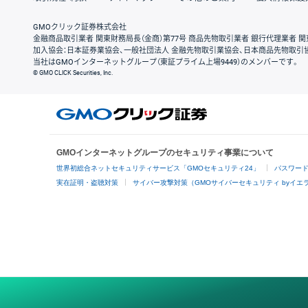
GMOクリック証券株式会社
金融商品取引業者 関東財務局長（金商）第77号 商品先物取引業者 銀行代理業者 関
加入協会：日本証券業協会、一般社団法人 金融先物取引業協会、日本商品先物取引
当社はGMOインターネットグループ（東証プライム上場9449）のメンバーです。
© GMO CLICK Securities, Inc.
GMOインターネットグループのセキュリティ事業について
世界初総合ネットセキュリティサービス「GMOセキュリティ24」
パスワー
実在証明・盗聴対策
サイバー攻撃対策（GMOサイバーセキュリティ byイエ