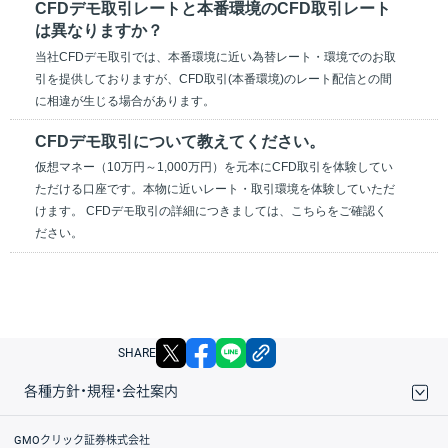
CFDデモ取引レートと本番環境のCFD取引レート
は異なりますか？
当社CFDデモ取引では、本番環境に近い為替レート・環境でのお取
引を提供しておりますが、CFD取引(本番環境)のレート配信との間
に相違が生じる場合があります。
CFDデモ取引について教えてください。
仮想マネー（10万円～1,000万円）を元本にCFD取引を体験してい
ただける口座です。本物に近いレート・取引環境を体験していただ
けます。 CFDデモ取引の詳細につきましては、こちらをご確認く
ださい。
X
facebook
LINE
リンクをコピー
SHARE
各種方針・規程・会社案内
取引規程・約款
サイトマップ
その他のご案内
個人情報保護方針
最良執行方針
サイトのご利用について
ディスクレイマー
信託保全
リスク説明
会社案内
GMOクリック証券株式会社