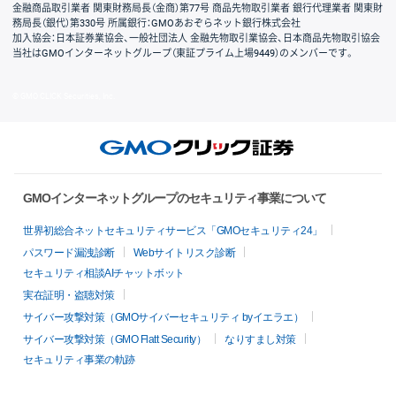
金融商品取引業者 関東財務局長（金商）第77号 商品先物取引業者 銀行代理業者 関東財
務局長（銀代）第330号 所属銀行：GMOあおぞらネット銀行株式会社
加入協会：日本証券業協会、一般社団法人 金融先物取引業協会、日本商品先物取引協会
当社はGMOインターネットグループ（東証プライム上場9449）のメンバーです。
© GMO CLICK Securities, Inc.
GMOインターネットグループのセキュリティ事業について
世界初総合ネットセキュリティサービス「GMOセキュリティ24」
パスワード漏洩診断
Webサイトリスク診断
セキュリティ相談AIチャットボット
実在証明・盗聴対策
サイバー攻撃対策（GMOサイバーセキュリティ byイエラエ）
サイバー攻撃対策（GMO Flatt Security）
なりすまし対策
セキュリティ事業の軌跡