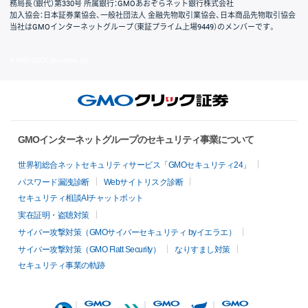
務局長（銀代）第330号 所属銀行：GMOあおぞらネット銀行株式会社
加入協会：日本証券業協会、一般社団法人 金融先物取引業協会、日本商品先物取引協会
当社はGMOインターネットグループ（東証プライム上場9449）のメンバーです。
© GMO CLICK Securities, Inc.
GMOインターネットグループのセキュリティ事業について
世界初総合ネットセキュリティサービス「GMOセキュリティ24」
パスワード漏洩診断
Webサイトリスク診断
セキュリティ相談AIチャットボット
実在証明・盗聴対策
サイバー攻撃対策（GMOサイバーセキュリティ byイエラエ）
サイバー攻撃対策（GMO Flatt Security）
なりすまし対策
セキュリティ事業の軌跡