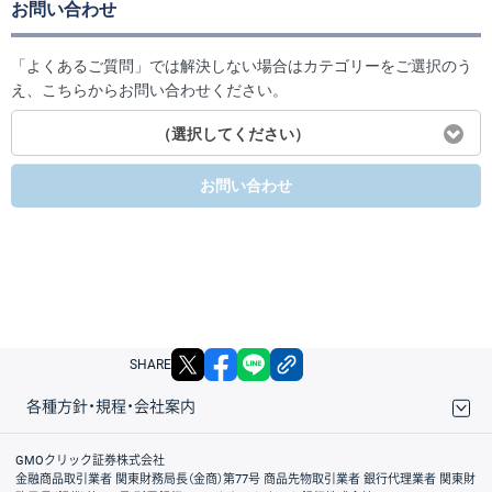
お問い合わせ
「よくあるご質問」では解決しない場合はカテゴリーをご選択のう
え、こちらからお問い合わせください。
（選択してください）
お問い合わせ
X
facebook
LINE
リンクをコピー
SHARE
各種方針・規程・会社案内
取引規程・約款
サイトマップ
その他のご案内
個人情報保護方針
最良執行方針
サイトのご利用について
ディスクレイマー
信託保全
リスク説明
会社案内
GMOクリック証券株式会社
金融商品取引業者 関東財務局長（金商）第77号 商品先物取引業者 銀行代理業者 関東財