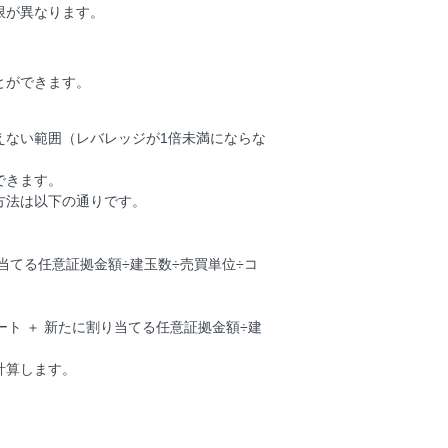
限が異なります。
とができます。
えない範囲（レバレッジが1倍未満にならな
できます。
方法は以下の通りです。
り当てる任意証拠金額÷建玉数÷売買単位÷コ
ート ＋ 新たに割り当てる任意証拠金額÷建
計算します。