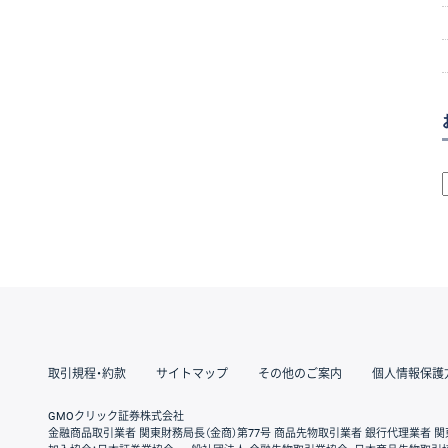
取引規程・約款
サイトマップ
その他のご案内
個人情報保護
GMOクリック証券株式会社
金融商品取引業者 関東財務局長（金商）第77号 商品先物取引業者 銀行代理業者 関