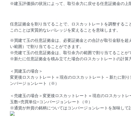
※建玉評価損の状況によって、取引余力に戻せる任意証拠金の上
任意証拠金を割り当てることで、ロスカットレートを調整するこ
このことは実質的なレバレッジを変えることを意味します。
※買建て玉の任意証拠金は、必要証拠金との合計が取引金額を超
い範囲）で割り当てることができます。
※売建て玉の任意証拠金は、取引余力の範囲で割り当てることが
※新たに任意証拠金を積み立てた場合のロスカットレートの計算
＜買建玉の場合＞
変更後ロスカットレート = 現在のロスカットレート − 新たに割
ンバージョンレート（※）
＜売建玉の場合＞変更後ロスカットレート = 現在のロスカットレ
玉数÷売買単位÷コンバージョンレート（※）
※通貨が外貨の銘柄についてはコンバージョンレートを加味して