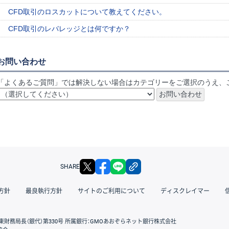
CFD取引のロスカットについて教えてください。
CFD取引のレバレッジとは何ですか？
お問い合わせ
「よくあるご質問」では解決しない場合はカテゴリーをご選択のうえ、
X
facebook
LINE
リンクをコピー
SHARE
方針
最良執行方針
サイトのご利用について
ディスクレイマー
東財務局長（銀代）第330号 所属銀行：GMOあおぞらネット銀行株式会社