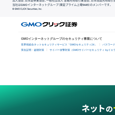
加入協会：日本証券業協会、一般社団法人 金融先物取引業協会、日本商品先物取引
当社はGMOインターネットグループ（東証プライム上場9449）のメンバーです。
© GMO CLICK Securities, Inc.
GMOインターネットグループのセキュリティ事業について
世界初総合ネットセキュリティサービス「GMOセキュリティ24」
パスワー
実在証明・盗聴対策
サイバー攻撃対策（GMOサイバーセキュリティ byイエ