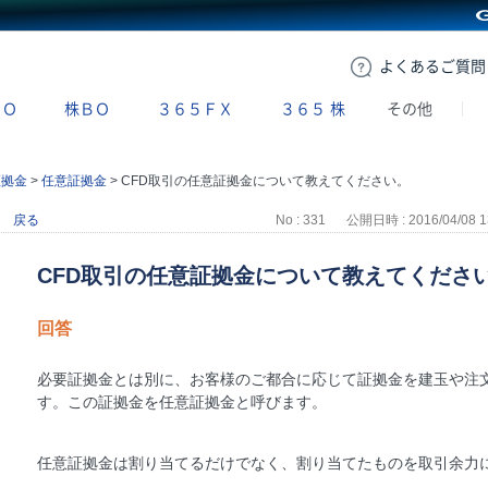
GMOクリック証券
よくある
ご質問
ＢＯ
株ＢＯ
３６５ＦＸ
３６５
株
その他
証拠金
>
任意証拠金
>
CFD取引の任意証拠金について教えてください。
戻る
No : 331
公開日時 : 2016/04/08 1
CFD取引の任意証拠金について教えてくださ
回答
必要証拠金とは別に、お客様のご都合に応じて証拠金を建玉や注
す。この証拠金を任意証拠金と呼びます。
任意証拠金は割り当てるだけでなく、割り当てたものを取引余力