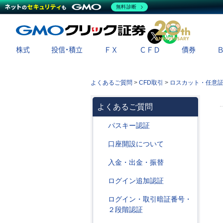
無料診断
X
LINE
株式
投信・積立
ＦＸ
ＣＦＤ
債券
よくあるご質問
>
CFD取引
>
ロスカット・任意
よくあるご質問
パスキー認証
口座開設について
入金・出金・振替
ログイン追加認証
ログイン・取引暗証番号・
２段階認証