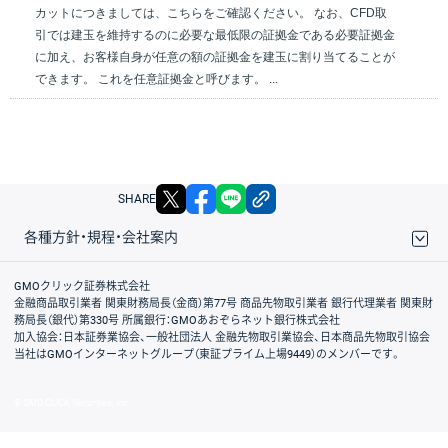
カットにつきましては、こちらをご確認ください。 なお、CFD取
引では建玉を維持するのに必要な最低限の証拠金である必要証拠金
に加え、お客様自身が任意の額の証拠金を建玉に割り当てることが
できます。 これを任意証拠金と呼びます。 ...
X
facebook
LINE
リンクをコピー
SHARE
各種方針・規程・会社案内
取引規程・約款
サイトマップ
その他のご案内
個人情報保護方針
最良執行方針
サイトのご利用について
ディスクレイマー
信託保全
リスク説明
会社案内
GMOクリック証券株式会社
金融商品取引業者 関東財務局長（金商）第77号 商品先物取引業者 銀行代理業者 関東財
務局長（銀代）第330号 所属銀行：GMOあおぞらネット銀行株式会社
加入協会：日本証券業協会、一般社団法人 金融先物取引業協会、日本商品先物取引協会
当社はGMOインターネットグループ（東証プライム上場9449）のメンバーです。
© GMO CLICK Securities, Inc.