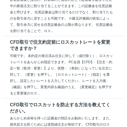
中の新規注文に割り当てることができます。この証拠金を任意証拠
金と呼びます。 任意証拠金は割り当てるだけでなく、割り当てたも
のを取引余力に戻すことも可能です。 ※建玉評価損の状況によっ
て、取引余力に戻せる任意証拠金の上限が異なります。 任意証拠金
を割り当てることで、ロス...
CFD取引で注文約定前にロスカットレートを変更
できますか？
可能です。 未約定の発注済み注文に対して（成行除く）、ロスカッ
トレートをあらかじめ指定できます。 PC会員【CFD】-【注文・約
定一覧（取消・変更）】より、状態：［有効］になっている注文に
対して、［変更］を押下し、［ロスカットレート］-［指定］を選
択し、設定したいレートを入力してください。 レートを入力後、
［確認］を押下し、変更内容を確認のうえ、［変更確定］を押下す
ると変更後のロス...
CFD取引でロスカットを防止する方法を教えてく
ださい。
あらかじめ余裕を持った証拠金の預託をお勧めいたします。 また、
損失拡大を防ぐためには逆指値注文が有効です。 CFD取引のロス