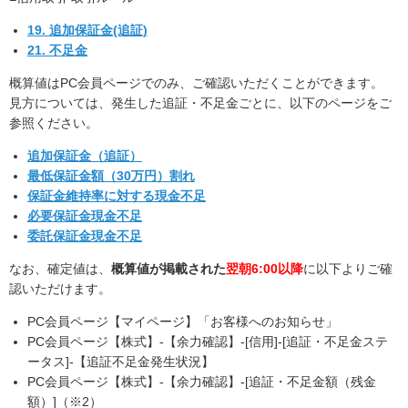
19. 追加保証金(追証)
21. 不足金
概算値はPC会員ページでのみ、ご確認いただくことができます。
見方については、発生した追証・不足金ごとに、以下のページをご
参照ください。
追加保証金（追証）
最低保証金額（30万円）割れ
保証金維持率に対する現金不足
必要保証金現金不足
委託保証金現金不足
なお、確定値は、
概算値が掲載された
翌朝6:00以降
に以下よりご確
認いただけます。
PC会員ページ【マイページ】「お客様へのお知らせ」
PC会員ページ【株式】-【余力確認】-[信用]-[追証・不足金ステ
ータス]-【追証不足金発生状況】
PC会員ページ【株式】-【余力確認】-[追証・不足金額（残金
額）]（※2）