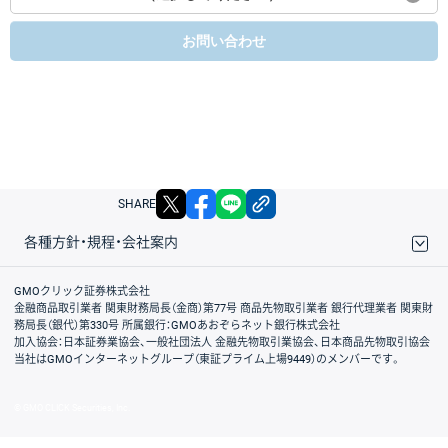
お問い合わせ
X
facebook
LINE
リンクをコピー
SHARE
各種方針・規程・会社案内
取引規程・約款
サイトマップ
その他のご案内
個人情報保護方針
最良執行方針
サイトのご利用について
ディスクレイマー
信託保全
リスク説明
会社案内
GMOクリック証券株式会社
金融商品取引業者 関東財務局長（金商）第77号 商品先物取引業者 銀行代理業者 関東財
務局長（銀代）第330号 所属銀行：GMOあおぞらネット銀行株式会社
加入協会：日本証券業協会、一般社団法人 金融先物取引業協会、日本商品先物取引協会
当社はGMOインターネットグループ（東証プライム上場9449）のメンバーです。
© GMO CLICK Securities, Inc.