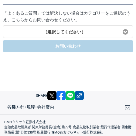
「よくあるご質問」では解決しない場合はカテゴリーをご選択のう
え、こちらからお問い合わせください。
（選択してください）
お問い合わせ
X
facebook
LINE
リンクをコピー
SHARE
各種方針・規程・会社案内
取引規程・約款
サイトマップ
その他のご案内
個人情報保護方針
最良執行方針
サイトのご利用について
ディスクレイマー
信託保全
リスク説明
会社案内
GMOクリック証券株式会社
金融商品取引業者 関東財務局長（金商）第77号 商品先物取引業者 銀行代理業者 関東財
務局長（銀代）第330号 所属銀行：GMOあおぞらネット銀行株式会社